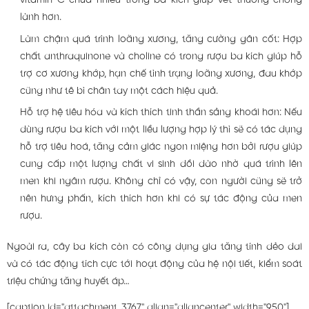
vitamin C chứa nhiều trong ba kích giúp vết thương chóng
lành hơn.
Làm chậm quá trình loãng xương, tăng cường gân cốt: Hợp
chất anthraquinone và choline có trong rượu ba kích giúp hỗ
trợ cơ xương khớp, hạn chế tình trạng loãng xương, đau khớp
cũng như tê bì chân tay một cách hiệu quả.
Hỗ trợ hệ tiêu hóa và kích thích tinh thần sảng khoái hơn: Nếu
dùng rượu ba kích với một liều lượng hợp lý thì sẽ có tác dụng
hỗ trợ tiêu hoá, tăng cảm giác ngon miệng hơn bởi rượu giúp
cung cấp một lượng chất vi sinh dồi dào nhờ quá trình lên
men khi ngâm rượu. Không chỉ có vậy, con người cũng sẽ trở
nên hưng phấn, kích thích hơn khi có sự tác động của men
rượu.
Ngoài ra, cây ba kích còn có công dụng gia tăng tính dẻo dai
và có tác động tích cực tới hoạt động của hệ nội tiết, kiểm soát
triệu chứng tăng huyết áp…
[caption id="attachment_3767" align="aligncenter" width="950"]