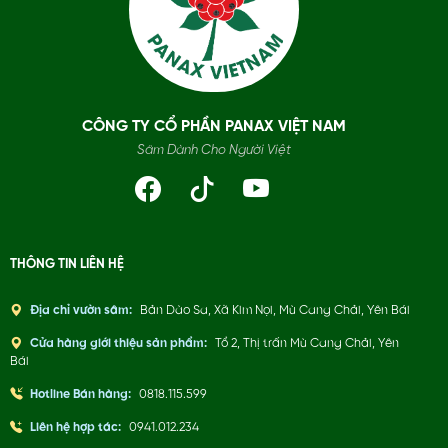
CÔNG TY CỔ PHẦN PANAX VIỆT NAM
Sâm Dành Cho Người Việt
THÔNG TIN LIÊN HỆ
Địa chỉ vườn sâm:
Bản Dào Sa, Xã Kim Nọi, Mù Cang Chải, Yên Bái
Cửa hàng giới thiệu sản phẩm:
Tổ 2, Thị trấn Mù Cang Chải, Yên
Bái
Hotline Bán hàng:
0818.115.599
Liên hệ hợp tác:
0941.012.234