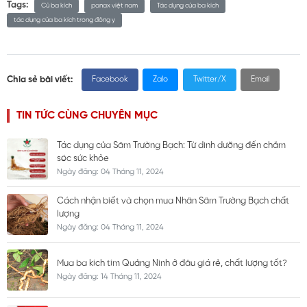
Tags:
Củ ba kích
panax việt nam
Tác dụng của ba kích
tác dụng của ba kích trong đông y
Chia sẻ bài viết:
Facebook
Zalo
Twitter/X
Email
TIN TỨC CÙNG CHUYÊN MỤC
Tác dụng của Sâm Trường Bạch: Từ dinh dưỡng đến chăm
sóc sức khỏe
Ngày đăng: 04 Tháng 11, 2024
Cách nhận biết và chọn mua Nhân Sâm Trường Bạch chất
lượng
Ngày đăng: 04 Tháng 11, 2024
Mua ba kích tím Quảng Ninh ở đâu giá rẻ, chất lượng tốt?
Ngày đăng: 14 Tháng 11, 2024