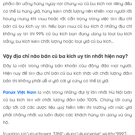
phẩm ăn uống hàng ngày nói chung và củ ba kích nói riêng đều
có thể là hàng giả, hàng kém chất lượng nên khiến mọi người rất
hoang mang khi mua hoặc rất cẩn trọng trong việc tìm địa chỉ
bán củ ba kích uy tín. Nếu bạn mua củ ba kích ở những địa chỉ
không uy tín thì 99% củ ba kích bạn đang dùng là loại ba kích
trắng, ba kích kém chất lượng hoặc loại giả củ ba kích…
Vậy địa chỉ nào bán củ ba kích uy tín nhất hiện nay?
Đây là một trong những băn khoăn của đông đảo mọi người.
Hiện nay để tìm địa chỉ bán củ ba kích thật với chất lượng đảm
bảo thì không phải dễ vì giờ cái gì cũng có thể bị giả.
Panax Việt Nam
là một trong những đại lý lớn nhất Hà Nội bán
củ ba kích tím với chất lượng đảm bảo 100%. Chúng tôi cung
cấp tất cả các dược liệu quý hiếm trên thị trường với mức giá
phải chăng nhất và luôn được các khách hàng tin dùng và ủng
hộ.
[caption id="attachment_3769" align="aligncenter" width="999"]