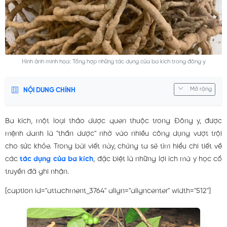
Hình ảnh minh họa: Tổng hợp những tác dụng của ba kích trong đông y
Mở rộng
NỘI DUNG CHÍNH
Ba kích, một loại thảo dược quen thuộc trong Đông y, được
mệnh danh là "thần dược" nhờ vào nhiều công dụng vượt trội
cho sức khỏe. Trong bài viết này, chúng ta sẽ tìm hiểu chi tiết về
các
tác dụng của ba kích
, đặc biệt là những lợi ích mà y học cổ
truyền đã ghi nhận.
[caption id="attachment_3764" align="aligncenter" width="512"]