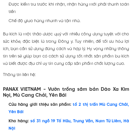
Được kiểm tra trước khi nhận, nhận hàng mới phải thanh toán
tiền
Chế độ giao hàng nhanh và tận nhà.
Ba kích là một thảo dược quý với nhiều công dụng tuyệt vời cho
sức khỏe, đặc biệt là trong Đông y. Tuy nhiên, để tối ưu hóa lợi
ích, bạn cần sử dụng đúng cách và hợp lý. Hy vọng những thông
tin trên sẽ giúp bạn có cách sử dụng tốt nhất sản phẩm ba kích
và biết được địa chỉ uy tín cung cấp sản phẩm chất lượng cao.
Thông tin liên hệ:
PANAX VIETNAM - Vườn trồng sâm bản Dào Xa Kim
Nọi, Mù Cang Chải, Yên Bái
Cửa hàng giới thiệu sản phẩm:
tổ 2 thị trấn Mù Cang Chải,
Yên Bái
Kho hàng:
số 31 ngõ 19 Tố Hữu, Trung Văn, Nam Từ Liêm, Hà
Nội