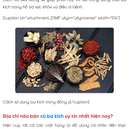
cách và liều lượng sẽ giúp phát huy tối đa công dụng của ba
kích trong hỗ trợ sức khỏe và điều trị bệnh.
[caption id="attachment_3768" align="aligncenter" width="514"]
Cách sử dụng ba kích trong đông y[/caption]
Địa chỉ nào bán
củ ba kích
uy tín nhất hiện nay?
Hiện nay, tất cả các mặt hàng từ đồ dùng cá nhân đến thực