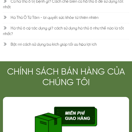
Củ hà thủ ô trị bệnh gì? Cách chế biến củ hả thủ ô để sử dụng tốt
nhất
Hà Thủ Ô Từ Tâm - bí quyết sức khỏe từ thiên nhiên
Hà thủ ô có tác dụng gì? cách sử dụng hà thủ ô như thế nào là tốt
nhất?
Bật mí cách sử dụng ba kích giúp tối ưu hóa lợi ích
CHÍNH SÁCH BÁN HÀNG CỦA
CHÚNG TÔI