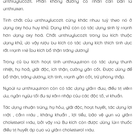
anthraglucozit. Phần không đường có nhân căn bản là
anthraxen.
Tính chất của anthraglucozit cũng khác nhau tuỳ theo nó ở
dạng oxy hóa hay khử. Dạng khử còn có tác dụng sinh lý mạnh
hơn dạng oxy hoá. Chất anthraglucozit trong ba kích thuộc
dạng khử, do vậy rượu ba kích có tác dụng kích thích tình dục
rất mạnh mẽ (ba kích bổ thận tráng dương)
Trong củ ba kích hoạt tính anthraquinon có tác dụng thanh
nhiệt, hạ hoả, giải độc, ích thận, cường gân cốt. Ðược dùng để
bổ thận, tráng dương, ích tinh, mạnh gân cốt, trừ phong thấp.
Ngoài ra anthraquinon còn có tác dụng giảm đau, điều trị viêm
da, ngăn ngừa tối đa sự xâm nhập của các độc tố, vi khuẩn.
Tác dụng nhuận tràng, hạ hỏa, giải độc, hoạt huyết, tác dụng lợi
mật , cầm máu , kháng khuẩn , lợi tiểu, bảo vệ gan và giảm
cholesterol máu, bởi vậy mà Ba kích còn được dùng làm thuốc
điều trị huyết áp cao và giảm cholesterol máu.