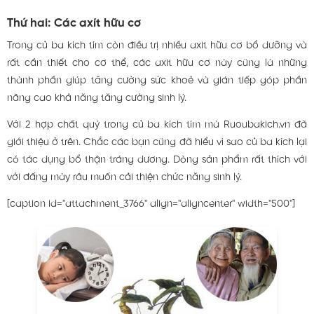
Thứ hai: Các axít hữu cơ
Trong củ ba kích tím còn điều trị nhiều axit hữu cơ bổ dưỡng và
rất cần thiết cho cơ thể, các axit hữu cơ này cũng là những
thành phần giúp tăng cường sức khoẻ và gián tiếp góp phần
nâng cao khả năng tăng cường sinh lý.
Với 2 hợp chất quý trong củ ba kích tím mà Ruoubakich.vn đã
giới thiệu ở trên. Chắc các bạn cũng đã hiểu vì sao củ ba kích lại
có tác dụng bổ thận tráng dương. Dòng sản phẩm rất thích với
với đấng mày râu muốn cải thiện chức năng sinh lý.
[caption id="attachment_3766" align="aligncenter" width="500"]