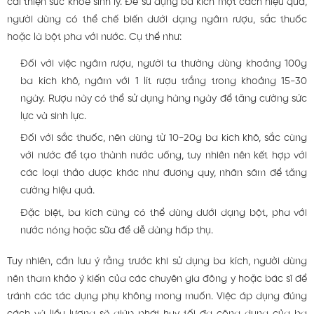
cải thiện sức khỏe sinh lý. Để sử dụng ba kích một cách hiệu quả,
người dùng có thể chế biến dưới dạng ngâm rượu, sắc thuốc
hoặc là bột pha với nước. Cụ thể như:
Đối với việc ngâm rượu, người ta thường dùng khoảng 100g
ba kích khô, ngâm với 1 lít rượu trắng trong khoảng 15-30
ngày. Rượu này có thể sử dụng hàng ngày để tăng cường sức
lực và sinh lực.
Đối với sắc thuốc, nên dùng từ 10-20g ba kích khô, sắc cùng
với nước để tạo thành nước uống, tuy nhiên nên kết hợp với
các loại thảo dược khác như đương quy, nhân sâm để tăng
cường hiệu quả.
Đặc biệt, ba kích cũng có thể dùng dưới dạng bột, pha với
nước nóng hoặc sữa để dễ dàng hấp thụ.
Tuy nhiên, cần lưu ý rằng trước khi sử dụng ba kích, người dùng
nên tham khảo ý kiến của các chuyên gia đông y hoặc bác sĩ để
tránh các tác dụng phụ không mong muốn. Việc áp dụng đúng