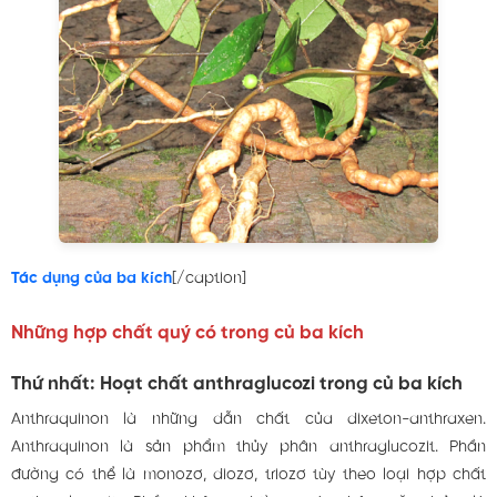
Tác dụng của ba kích
[/caption]
Những hợp chất quý có trong củ ba kích
Thứ nhất: Hoạt chất anthraglucozi trong củ ba kích
Anthraquinon là những dẫn chất của dixeton-anthraxen.
Anthraquinon là sản phẩm thủy phân anthraglucozit. Phần
đường có thể là monozơ, diozơ, triozơ tùy theo loại hợp chất