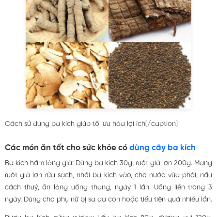
Cách sử dụng ba kích giúp tối ưu hóa lợi ích[/caption]
Các món ăn tốt cho sức khỏe có
dùng cây ba kích
Ba kích hầm lòng già: Dùng ba kích 30g, ruột già lợn 200g. Mang
ruột già lợn rửa sạch, nhồi ba kích vào, cho nước vừa phải, nấu
cách thuỷ, ăn lòng uống thang, ngày 1 lần. Uống liền trong 3
ngày. Dùng cho phụ nữ bị sa dạ con hoặc tiểu tiện quá nhiều lần.