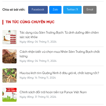
Chia sẻ bài viết:
Facebook
Zalo
Twitter/X
Email
TIN TỨC CÙNG CHUYÊN MỤC
Tác dụng của Sâm Trường Bạch: Từ dinh dưỡng đến chăm
sóc sức khỏe
Ngày đăng: 04 Tháng 11, 2024
Cách nhận biết và chọn mua Nhân Sâm Trường Bạch chất
lượng
Ngày đăng: 04 Tháng 11, 2024
Mua ba kích tím Quảng Ninh ở đâu giá rẻ, chất lượng tốt?
Ngày đăng: 14 Tháng 11, 2024
Chính sách đổi trả hoàn tiền tại Panax Việt Nam
Ngày đăng: 31 Tháng 10, 2024