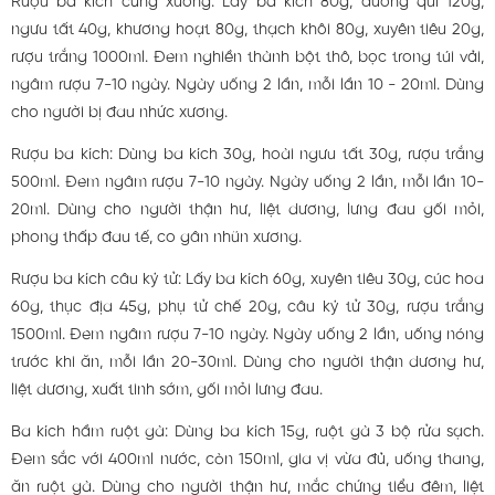
Rượu ba kích cứng xương: Lấy ba kích 80g, đương qui 120g,
ngưu tất 40g, khương hoạt 80g, thạch khôi 80g, xuyên tiêu 20g,
rượu trắng 1000ml. Đem nghiền thành bột thô, bọc trong túi vải,
ngâm rượu 7-10 ngày. Ngày uống 2 lần, mỗi lần 10 - 20ml. Dùng
cho người bị đau nhức xương.
Rượu ba kích: Dùng ba kích 30g, hoài ngưu tất 30g, rượu trắng
500ml. Đem ngâm rượu 7-10 ngày. Ngày uống 2 lần, mỗi lần 10-
20ml. Dùng cho người thận hư, liệt dương, lưng đau gối mỏi,
phong thấp đau tế, co gân nhũn xương.
Rượu ba kích câu kỷ tử: Lấy ba kích 60g, xuyên tiêu 30g, cúc hoa
60g, thục địa 45g, phụ tử chế 20g, câu kỷ tử 30g, rượu trắng
1500ml. Đem ngâm rượu 7-10 ngày. Ngày uống 2 lần, uống nóng
trước khi ăn, mỗi lần 20-30ml. Dùng cho người thận dương hư,
liệt dương, xuất tinh sớm, gối mỏi lưng đau.
Ba kích hầm ruột gà: Dùng ba kích 15g, ruột gà 3 bộ rửa sạch.
Đem sắc với 400ml nước, còn 150ml, gia vị vừa đủ, uống thang,
ăn ruột gà. Dùng cho người thận hư, mắc chứng tiểu đêm, liệt