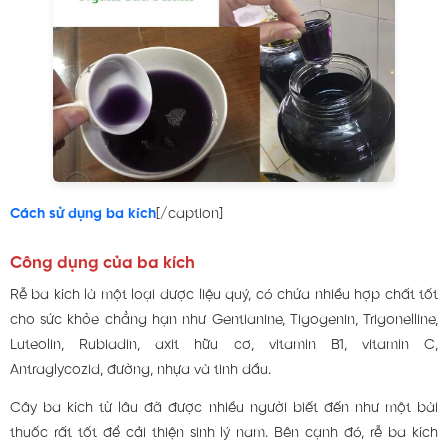
Cách sử dụng ba kích
[/caption]
Công dụng của ba kích
Rễ ba kích là một loại dược liệu quý, có chứa nhiều hợp chất tốt
cho sức khỏe chẳng hạn như Gentianine, Tigogenin, Trigonelline,
Luteolin, Rubiadin, axit hữu cơ, vitamin B1, vitamin C,
Antraglycozid, đường, nhựa và tinh dầu.
Cây ba kích từ lâu đã được nhiều người biết đến như một bài
thuốc rất tốt để cải thiện sinh lý nam. Bên cạnh đó, rễ ba kích