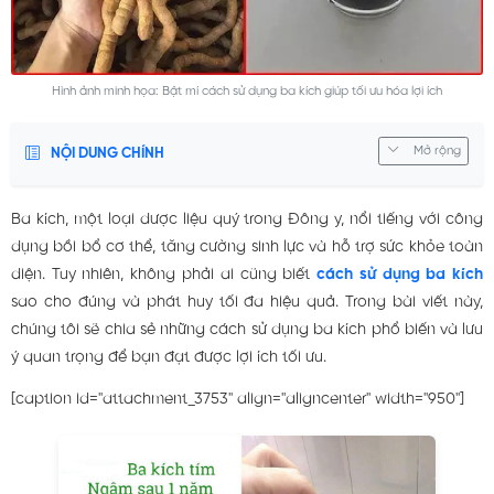
Hình ảnh minh họa: Bật mí cách sử dụng ba kích giúp tối ưu hóa lợi ích
Mở rộng
NỘI DUNG CHÍNH
Ba kích, một loại dược liệu quý trong Đông y, nổi tiếng với công
dụng bồi bổ cơ thể, tăng cường sinh lực và hỗ trợ sức khỏe toàn
diện. Tuy nhiên, không phải ai cũng biết
cách sử dụng ba kích
sao cho đúng và phát huy tối đa hiệu quả. Trong bài viết này,
chúng tôi sẽ chia sẻ những cách sử dụng ba kích phổ biến và lưu
ý quan trọng để bạn đạt được lợi ích tối ưu.
[caption id="attachment_3753" align="aligncenter" width="950"]