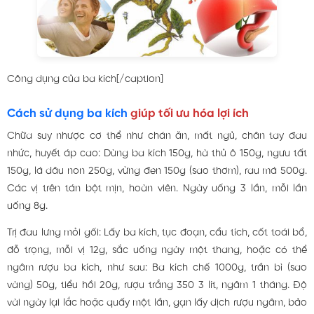
Công dụng của ba kích[/caption]
Cách sử dụng ba kích
giúp tối ưu hóa lợi ích
Chữa suy nhược cơ thể như chán ăn, mất ngủ, chân tay đau
nhức, huyết áp cao: Dùng ba kích 150g, hà thủ ô 150g, ngưu tất
150g, lá dâu non 250g, vừng đen 150g (sao thơm), rau má 500g.
Các vị trên tán bột mịn, hoàn viên. Ngày uống 3 lần, mỗi lần
uống 8g.
Trị đau lưng mỏi gối: Lấy ba kích, tục đoạn, cẩu tích, cốt toái bổ,
đỗ trọng, mỗi vị 12g, sắc uống ngày một thang, hoặc có thể
ngâm rượu ba kích, như sau: Ba kích chế 1000g, trần bì (sao
vàng) 50g, tiểu hồi 20g, rượu trắng 350 3 lít, ngâm 1 tháng. Độ
vài ngày lại lắc hoặc quấy một lần, gạn lấy dịch rượu ngâm, bảo