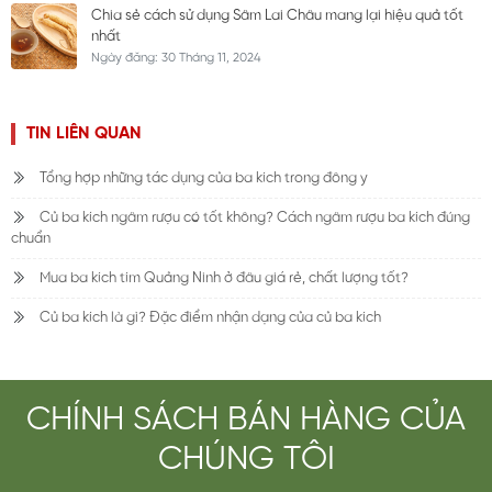
Chia sẻ cách sử dụng Sâm Lai Châu mang lại hiệu quả tốt
nhất
Ngày đăng: 30 Tháng 11, 2024
TIN LIÊN QUAN
Tổng hợp những tác dụng của ba kích trong đông y
Củ ba kích ngâm rượu có tốt không? Cách ngâm rượu ba kích đúng
chuẩn
Mua ba kích tím Quảng Ninh ở đâu giá rẻ, chất lượng tốt?
Củ ba kích là gì? Đặc điểm nhận dạng của củ ba kích
CHÍNH SÁCH BÁN HÀNG CỦA
CHÚNG TÔI