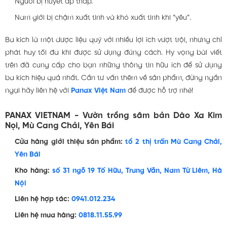
Người bị huyết áp thấp.
Nam giới bị chậm xuất tinh và khó xuất tinh khi “yêu”.
Ba kích là một dược liệu quý với nhiều lợi ích vượt trội, nhưng chỉ
phát huy tối đa khi được sử dụng đúng cách. Hy vọng bài viết
trên đã cung cấp cho bạn những thông tin hữu ích để sử dụng
ba kích hiệu quả nhất. Cần tư vấn thêm về sản phẩm, đừng ngần
ngại hãy liên hệ với
Panax Việt Nam
để được hỗ trợ nhé!
PANAX VIETNAM - Vườn trồng sâm bản Dào Xa Kim
Nọi, Mù Cang Chải, Yên Bái
Cửa hàng giới thiệu sản phẩm:
tổ 2 thị trấn Mù Cang Chải,
Yên Bái
Kho hàng:
số 31 ngõ 19 Tố Hữu, Trung Văn, Nam Từ Liêm, Hà
Nội
Liên hệ hợp tác:
0941.012.234
Liên hệ mua hàng:
0818.11.55.99