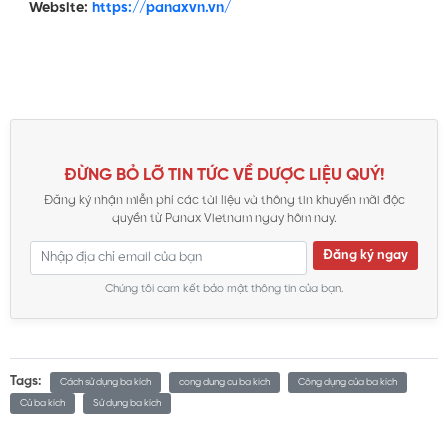
Website:
https://panaxvn.vn/
ĐỪNG BỎ LỠ TIN TỨC VỀ DƯỢC LIỆU QUÝ!
Đăng ký nhận miễn phí các tài liệu và thông tin khuyến mãi độc
quyền từ Panax Vietnam ngay hôm nay.
Đăng ký ngay
Chúng tôi cam kết bảo mật thông tin của bạn.
Tags:
Cách sử dụng ba kích
cong dung cu ba kich
Công dụng của ba kích
Củ ba kích
Sử dụng ba kích