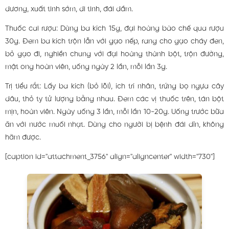
dương, xuất tinh sớm, di tinh, đái dầm.
Thuốc cai rượu: Dùng ba kích 15g, đại hoàng bào chế qua rượu
30g. Đem ba kích trộn lẫn với gạo nếp, rang cho gạo cháy đen,
bỏ gạo đi, nghiền chung với đại hoàng thành bột, trộn đường,
mật ong hoàn viên, uống ngày 2 lần, mỗi lần 3g.
Trị tiểu rắt: Lấy ba kích (bỏ lõi), ích trí nhân, trứng bọ ngựa cây
dâu, thỏ ty tử lượng bằng nhau. Đem các vị thuốc trên, tán bột
mịn, hoàn viên. Ngày uống 3 lần, mỗi lần 10-20g. Uống trước bữa
ăn với nước muối nhạt. Dùng cho người bị bệnh đái dỉn, không
hãm được.
[caption id="attachment_3756" align="aligncenter" width="730"]