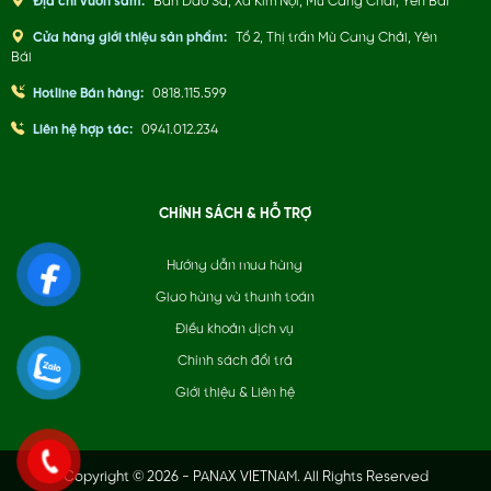
Địa chỉ vườn sâm:
Bản Dào Sa, Xã Kim Nọi, Mù Cang Chải, Yên Bái
Cửa hàng giới thiệu sản phẩm:
Tổ 2, Thị trấn Mù Cang Chải, Yên
Bái
Hotline Bán hàng:
0818.115.599
Liên hệ hợp tác:
0941.012.234
CHÍNH SÁCH & HỖ TRỢ
Hướng dẫn mua hàng
Giao hàng và thanh toán
Điều khoản dịch vụ
Chính sách đổi trả
Giới thiệu & Liên hệ
Copyright © 2026 - PANAX VIETNAM. All Rights Reserved