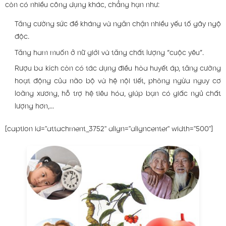
còn có nhiều công dụng khác, chẳng hạn như:
Tăng cường sức đề kháng và ngăn chặn nhiều yếu tố gây ngộ
độc.
Tăng ham muốn ở nữ giới và tăng chất lượng “cuộc yêu”.
Rượu ba kích còn có tác dụng điều hòa huyết áp, tăng cường
hoạt động của não bộ và hệ nội tiết, phòng ngừa nguy cơ
loãng xương, hỗ trợ hệ tiêu hóa, giúp bạn có giấc ngủ chất
lượng hơn,...
[caption id="attachment_3752" align="aligncenter" width="500"]