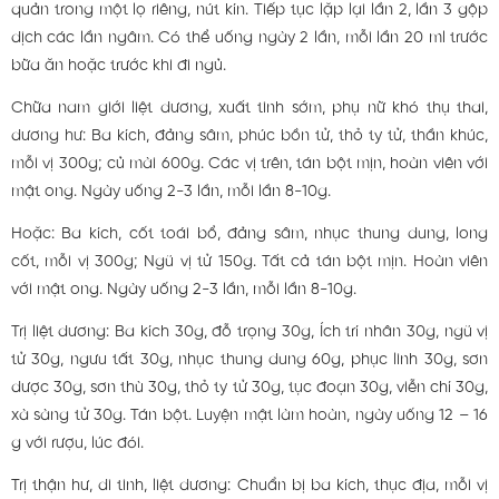
quản trong một lọ riêng, nút kín. Tiếp tục lặp lại lần 2, lần 3 gộp
dịch các lần ngâm. Có thể uống ngày 2 lần, mỗi lần 20 ml trước
bữa ăn hoặc trước khi đi ngủ.
Chữa nam giới liệt dương, xuất tinh sớm, phụ nữ khó thụ thai,
dương hư: Ba kích, đảng sâm, phúc bồn tử, thỏ ty tử, thần khúc,
mỗi vị 300g; củ mài 600g. Các vị trên, tán bột mịn, hoàn viên với
mật ong. Ngày uống 2-3 lần, mỗi lần 8-10g.
Hoặc: Ba kích, cốt toái bổ, đảng sâm, nhục thung dung, long
cốt, mỗi vị 300g; Ngũ vị tử 150g. Tất cả tán bột mịn. Hoàn viên
với mật ong. Ngày uống 2-3 lần, mỗi lần 8-10g.
Trị liệt dương: Ba kích 30g, đỗ trọng 30g, Ích trí nhân 30g, ngũ vị
tử 30g, ngưu tất 30g, nhục thung dung 60g, phục linh 30g, sơn
dược 30g, sơn thù 30g, thỏ ty tử 30g, tục đoạn 30g, viễn chí 30g,
xà sàng tử 30g. Tán bột. Luyện mật làm hoàn, ngày uống 12 – 16
g với rượu, lúc đói.
Trị thận hư, di tinh, liệt dương: Chuẩn bị ba kích, thục địa, mỗi vị