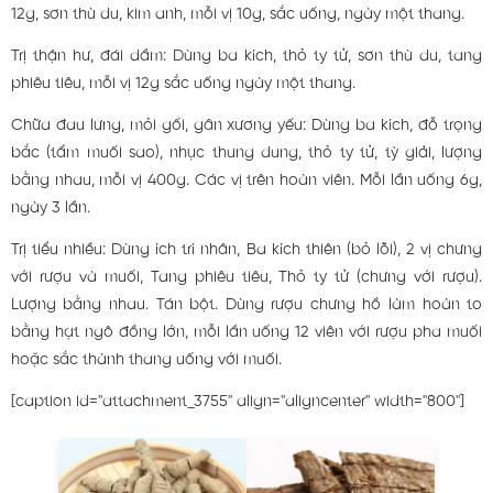
12g, sơn thù du, kim anh, mỗi vị 10g, sắc uống, ngày một thang.
Trị thận hư, đái dầm: Dùng ba kích, thỏ ty tử, sơn thù du, tang
phiêu tiêu, mỗi vị 12g sắc uống ngày một thang.
Chữa đau lưng, mỏi gối, gân xương yếu: Dùng ba kích, đỗ trọng
bắc (tẩm muối sao), nhục thung dung, thỏ ty tử, tỳ giải, lượng
bằng nhau, mỗi vị 400g. Các vị trên hoàn viên. Mỗi lần uống 6g,
ngày 3 lần.
Trị tiểu nhiều: Dùng ích trí nhân, Ba kích thiên (bỏ lõi), 2 vị chưng
với rượu và muối, Tang phiêu tiêu, Thỏ ty tử (chưng với rượu).
Lượng bằng nhau. Tán bột. Dùng rượu chưng hồ làm hoàn to
bằng hạt ngô đồng lớn, mỗi lần uống 12 viên với rượu pha muối
hoặc sắc thành thang uống với muối.
[caption id="attachment_3755" align="aligncenter" width="800"]