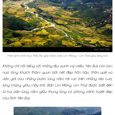
Hình ảnh minh họa: Một lần ghé thăm bản Lìm Mông - Lìm Thái giữa lưng trời
Không chỉ nổi tiếng với những địa danh mỹ miều, Yên Bái còn làm
nao lòng khách thăm quan bởi nét đẹp hồn hậu, thôn quê và
dân giã của những buôn làng nằm rải rác trên những rẻo cao,
lưng chừng giữa mây trời. Bản Lìm Mông, Lìm Thái được biết đến
là hai bản làng nằm giữa thung lũng có phong cảnh tuyệt đẹp
của tỉnh Yên Bái.