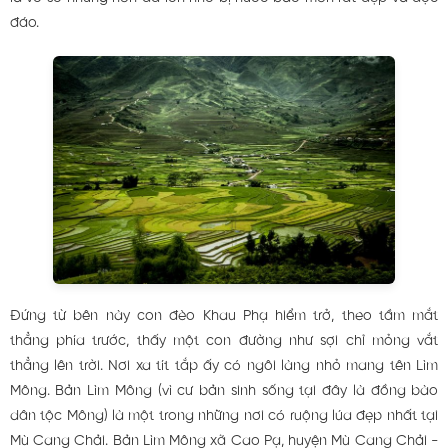
đáo.
Đứng từ bên này con đèo Khau Phạ hiểm trở, theo tầm mắt
thẳng phía trước, thấy một con đường như sợi chỉ mỏng vắt
thẳng lên trời. Nơi xa tít tắp ấy có ngôi làng nhỏ mang tên Lìm
Mông. Bản Lìm Mông (vì cư bản sinh sống tại đây là đồng bào
dân tộc Mông) là một trong những nơi có ruộng lúa đẹp nhất tại
Mù Cang Chải. Bản Lìm Mông xã Cao Pạ, huyện Mù Cang Chải -