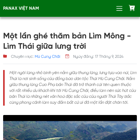
PANAX VIỆT NAM
Một lần ghé thăm bản Lìm Mông -
Lìm Thái giữa lưng trời
Chuyên mục:
Mù Cang Chải
Ngày đăng:
17 Tháng 9, 2024
Một ngôi làng nhỏ bình yên nằm giữa thung lũng, lưng tựa vào núi, Lìm
Thái là nơi sinh sống của đồng bào dân tộc Thái Mù Cang Chải. Nằm
giữa thung lũng Cao Phạ bản Thái đã trở thành cái tên quen thuộc
với rất nhiều du khách khi tới Mù Cang Chải, điều làm nên sức hút của
bản Thái là những nét văn hoá đặc sắc của của người Thái Tây Bắc
cùng phong cảnh làm say đắm bất cứ ai đã một lần đặt chân tới.