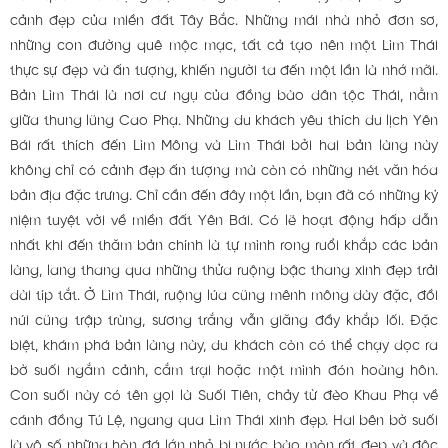
cảnh đẹp của miền đất Tây Bắc. Những mái nhà nhỏ đơn sơ,
những con đường quê mộc mạc, tất cả tạo nên một Lìm Thái
thực sự đẹp và ấn tượng, khiến người ta đến một lần là nhớ mãi.
Bản Lìm Thái là nơi cư ngụ của đồng bào dân tộc Thái, nằm
giữa thung lũng Cao Phạ. Những du khách yêu thích du lịch Yên
Bái rất thích đến Lìm Mông và Lìm Thái bởi hai bản làng này
không chỉ có cảnh đẹp ấn tượng mà còn có những nét văn hóa
bản địa đặc trưng. Chỉ cần đến đây một lần, bạn đã có những kỷ
niệm tuyệt vời về miền đất Yên Bái. Có lẽ hoạt động hấp dẫn
nhất khi đến thăm bản chính là tự mình rong ruổi khắp các bản
làng, lang thang qua những thửa ruộng bậc thang xinh đẹp trải
dài típ tắt. Ở Lìm Thái, ruộng lúa cũng mênh mông dày đặc, đồi
núi cũng trập trùng, sương trắng vẫn giăng đầy khắp lối. Đặc
biệt, khám phá bản làng này, du khách còn có thể chạy dọc ra
bờ suối ngắm cảnh, cắm trại hoặc một mình đón hoàng hôn.
Con suối này có tên gọi là Suối Tiên, chảy từ đèo Khau Phạ về
cánh đồng Tú Lệ, ngang qua Lìm Thái xinh đẹp. Hai bên bờ suối
là vô số những hòn đá lớn nhỏ bị nước bào mòn rất đẹp và độc