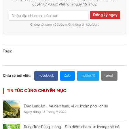
quyền từ Panax Vietnam ngay hôm nay.
Đăng ký ngay
Chúng tôi cam kết bảo mật thông tin của bạn.
Tags:
Chia sẻ bài viết:
Facebook
Zalo
Twitter/X
Email
TIN TỨC CÙNG CHUYÊN MỤC
Đèo Lũng Lô - Vẻ đẹp hùng vĩ và khám phá lịch sử
Ngày đăng: 18 Tháng 9, 2024
Rừng Trúc Púng Luông - Địa điểm check-in không thể bỏ