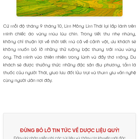
Cứ mỗi độ tháng 9 tháng 10, Lìm Mông Lìm Thái lại lấp lánh trên
mình chiếc áo vàng mùa lúa chín. Trong tiết thu nhẹ nhàng,
không chỉ thuận lợi về thời tiết mà cả về cảnh vật, du khách sẽ
không muốn bỏ lỡ những thử ruộng bậc thang trải màu vàng
óng. Thả mình vào thiên nhiên trong lành và đầy thơ mộng. Du
khách sẽ được thưởng thức những đặc sản địa phương, tắm lá
thuốc của người Thái, giao lưu đốt lửa trại và tham gia văn nghệ
cùng người dân nơi đây.
ĐỪNG BỎ LỠ TIN TỨC VỀ DƯỢC LIỆU QUÝ!
Đăng ký nhận miễn phí các tài liệu và thông tin khuyến mãi độc