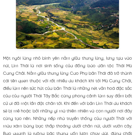
Một ngôi làng nhỏ bình yên nằm giữa thung lũng, lưng tựa vào
núi, Lìm Thái là nơi sinh sống của đồng bào dân tộc Thái Mù
Cang Chải. Nằm giữa thung lũng Cao Phạ bản Thái đã trở thành
cái tên quen thuộc với rất nhiều du khách khi tới Mù Cang Chải,
điều làm nên sức hút của bản Thái là những nét văn hoá đặc sắc
của của người Thái Tây Bắc cùng phong cảnh làm say đắm bất
cứ ai đã một lần đặt chân tới. Khi đến với bản Lìm Thái du khách
sẽ bị mê hoặc bởi những gì mà thiên nhiên và con người nơi đây
cùng tạo nên. Những nếp nhà truyền thống của người Thái với
màu xám bàng bạc thấp thoáng dưới chân núi, dưới vườn cây.
Bao quanh là ruộng bậc thang uốn lượn chạy dài, đúng chất