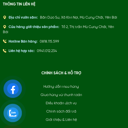
THÔNG TIN LIÊN HỆ
Địa chỉ vườn sâm:
Bản Dào Sa, Xã Kim Nọi, Mù Cang Chải, Yên Bái
Cửa hàng giới thiệu sản phẩm:
Tổ 2, Thị trấn Mù Cang Chải, Yên
Bái
Hotline Bán hàng:
0818.115.599
Liên hệ hợp tác:
0941.012.234
CHÍNH SÁCH & HỖ TRỢ
Hướng dẫn mua hàng
Giao hàng và thanh toán
Điều khoản dịch vụ
Chính sách đổi trả
Giới thiệu & Liên hệ