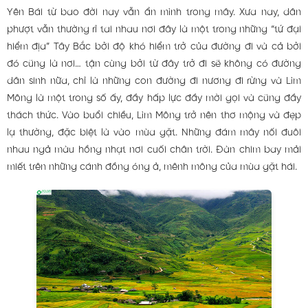
Yên Bái từ bao đời nay vẫn ẩn mình trong mây. Xưa nay, dân
phượt vẫn thường rỉ tai nhau nơi đây là một trong những “tứ đại
hiểm địa” Tây Bắc bởi độ khó hiểm trở của đường đi và cả bởi
đó cũng là nơi… tận cùng bởi từ đây trở đi sẽ không có đường
dân sinh nữa, chỉ là những con đường đi nương đi rừng và Lìm
Mông là một trong số ấy, đầy hấp lực đầy mời gọi và cũng đầy
thách thức. Vào buổi chiều, Lìm Mông trở nên thơ mộng và đẹp
lạ thường, đặc biệt là vào mùa gặt. Những đám mây nối đuôi
nhau ngả màu hồng nhạt nơi cuối chân trời. Đàn chim bay mải
miết trên những cánh đồng óng ả, mênh mông của mùa gặt hái.